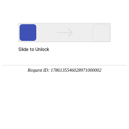
Choose a language
网站首页
关于GDSIA
关于GDSIA
协会章程
组织架构
入会申请表
协会动态
协会新闻
通知公告
活动交流
会员之窗
会员动态
普通会员
理事单位
常务理事单位
副会长单位