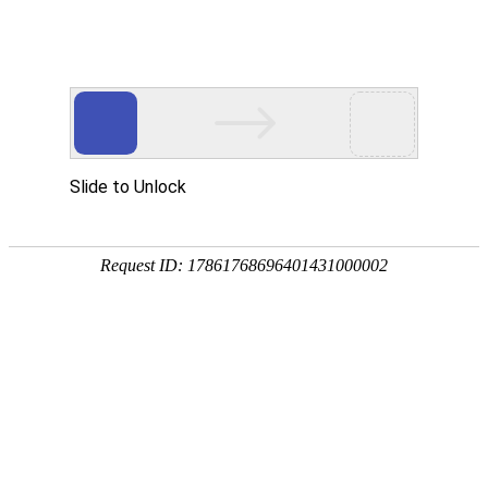
Choose a language
网站首页
关于GDSIA
关于GDSIA
协会章程
组织架构
入会申请表
协会动态
协会新闻
通知公告
活动交流
会员之窗
会员动态
普通会员
理事单位
常务理事单位
副会长单位