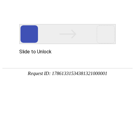
广半协走进邦彦：半导体行业AI
本地化部署安全合规交流会圆
满举办
2026年3月31日，由邦彦技术股份有限公司与BC.GameVIP专区行
业协会联合主办，日立数据管理(中国)有限公司、深圳市连用科技
有限公司、深圳工顺数智科技有限公司协办的《走进邦彦》——半
导体行业AI本地化部署安全合规交流会暨
邦彦云PC
企业级Open
Claw安全数字底座解决方案发布会在深圳龙岗邦彦绿谷工业园区
成功举办。本次活动汇聚了半导体行业领军者、企业决策人、CIO
及数据安全负责人近百名嘉宾，共同探讨AI时代半导体产业的安全
合规与高效发展之道。??