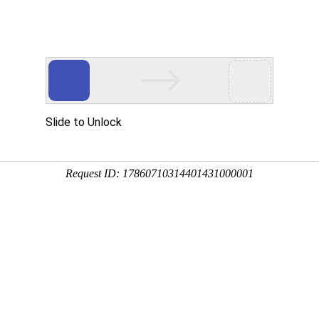
工业、贸易和服务部到访BC.Game
业协会
、工业、贸易和服务部高技术复杂性产业发展司司长 Adriano Maced
行业协会。BC.GameVIP专区行业协会常务副会长吕建新、产业发展部
俊热情接待来访，企业代表深圳市鑫明光建筑科技有限公司董事长、ASCE
,INC. 执行董事（纳斯达克上市公司：代码：ASTI）、中国钢结构协会房
徐飙共同参与座谈交流。
VIP专区行业协会常务副会长吕建新的陪同下，巴西发展、工业、贸易和
Macedo Ramos一行参观了智慧展厅，对BC.GameVIP专区行业发
no Macedo Ramos司长介绍了巴西政府新工业发展计划，包含农畜
物科技除碳、国防主权加强6个方面，将优先发展半导体产业，巴西政
政策。为中国企业提供的市场机遇包括：电动车、新能源、太阳能风能