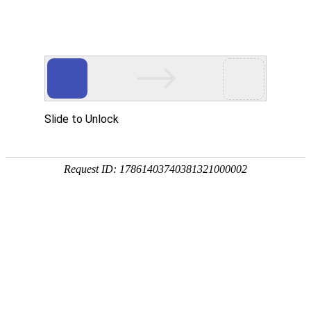
白宫确认：要求英特尔让渡10%
股权
近期关于美国政府计划收购英特尔公司股份的传闻终获确认。美国
商务部长卢特尼克19日表示，英特尔必须向美国政府让渡公司股
权，以换取《芯片与科学法》的拨款支持。白宫同一天确认，该交
易将允许美国政府持有英特尔10%的股份，美商务部正“敲定”相关
细节。西方媒体普遍认为，若交易达成，美国政府将成为英特尔最
大股东。这一案例还可能成为特朗普政府其他投资项目的范本，开
启美国政府对大公司影响力的新纪元。不过，在以《纽约时报》为
代表的一些媒体看来，虽然特朗普政府考虑对这家陷入困境的芯片
巨头进行大规模投资可以理解，但此举可能会给科技行业、人工智
能竞赛以及联邦政府与私营企业的关系带来重大影响。
“如果我们要给你这笔钱，就要参与其中”
“我们投入了资金，就应该获得股权。”卢特尼克19日在美国消费者