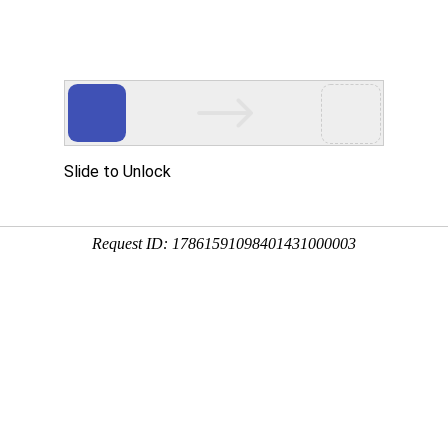
爱加码—— BC.GameVIP专
2025文博会南山慈善拍卖活动
芒汇聚成托举的力量，让被命运折叠的翅膀轻轻展开。
助残，为爱加码——2025文博会南山慈善拍卖”在第二十一届中国（深
为慈拍会致词，南山区委副书记、区长李小宁宣布大会开幕并将拍卖锤
、南山区残联领导等200多位企业家、商协会、爱心人士代表参与了
件作品，规模和社会影响力均超过上一届。
区行业协会”协同会员单位“关爱（深圳）人力资源服务有限公司”踊跃参与