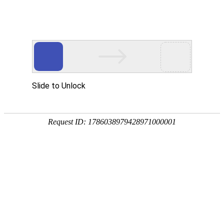
会员风采|重磅：宏芯宇闪耀博
鳌论坛，摘得“全国存储芯片杰
出企业”大奖
近日，在海南举行的2024企业家博鳌论坛上，
宏芯宇集团
凭借在
存储芯片领域的卓越表现，
荣膺“全国存储芯片杰出企业”大奖
。作
为中国乃至全球范围内最具影响力的企业家交流盛会之一，企业家
博鳌论坛汇聚了来自政界、商界、学界和科研界的顶尖精英，具有
广泛社会影响力和良好口碑，其颁发的奖项不仅代表了行业内的高
度认可，也是对企业技术创新及市场影响力的肯定。
创新引领，见证辉煌
宏芯宇集团自创立以来，始终将创新作为发展的核心驱动力，致力
于推动存储主控芯片及相关产品的研发、设计与应用等技术上的突
破。通过不懈努力，宏芯宇集团已成功研发出多款技术水平领先的